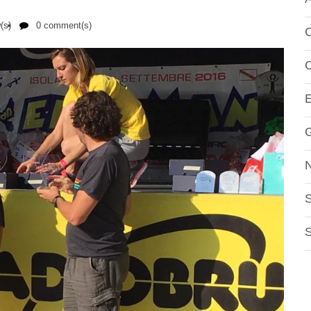
(s)
0 comment(s)
C
S