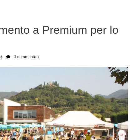
 di Silvia Vezzini
amento a Premium per lo
s)
0 comment(s)