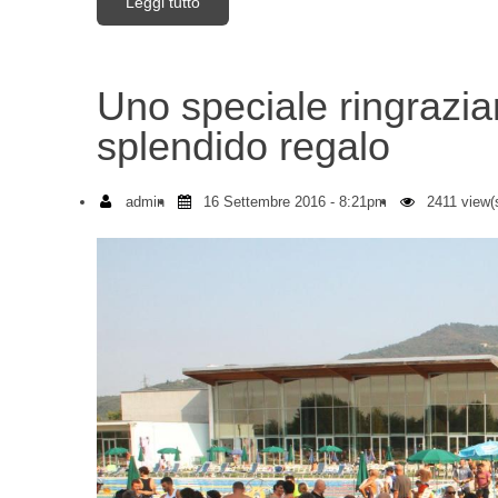
Leggi tutto
su Olimpico Endine 2016 Podio per 2° posto
Uno speciale ringrazi
splendido regalo
admin
16 Settembre 2016 - 8:21pm
2411 view(