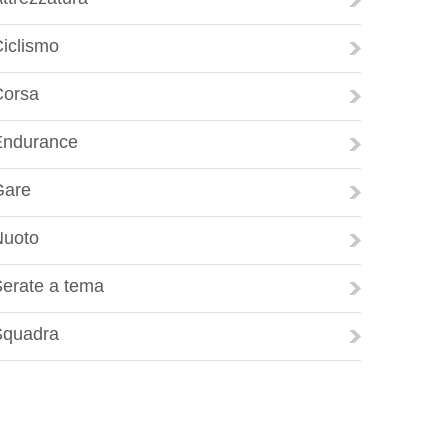
iclismo
Corsa
Endurance
Gare
Nuoto
erate a tema
Squadra