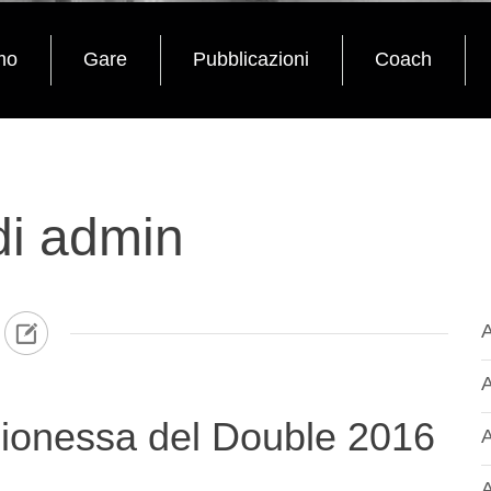
mo
Gare
Pubblicazioni
Coach
di admin
A
A
pionessa del Double 2016
A
A