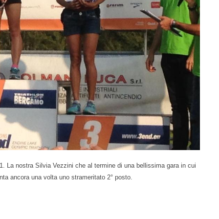
 La nostra Silvia Vezzini che al termine di una bellissima gara in cui
nta ancora una volta uno strameritato 2° posto.