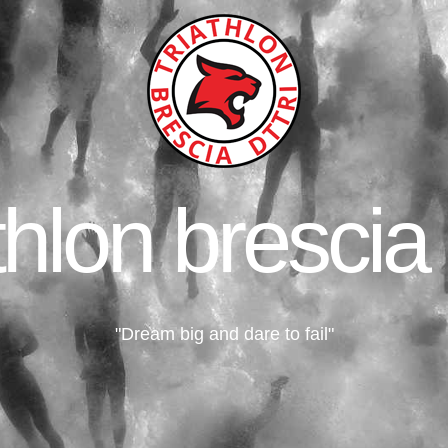
thlon brescia 
"Dream big and dare to fail"