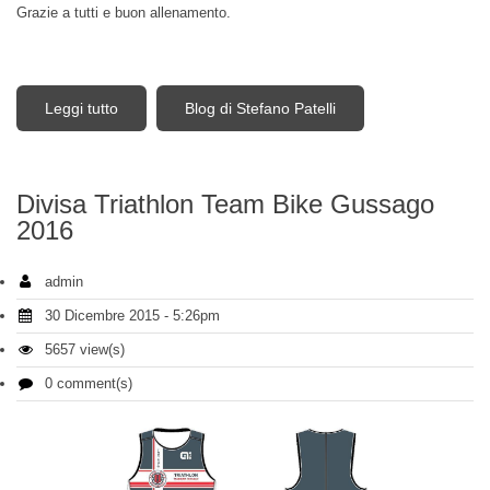
Grazie a tutti e buon allenamento.
Leggi tutto
su DTTRI Triathlon Brescia al Velodromo di
Blog di Stefano Patelli
Montichiari
Divisa Triathlon Team Bike Gussago
2016
admin
30 Dicembre 2015 - 5:26pm
5657 view(s)
0 comment(s)