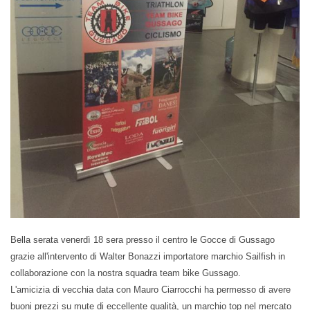
Bella serata venerdì 18 sera presso il centro le Gocce di Gussago
grazie all'intervento di Walter Bonazzi importatore marchio Sailfish in
collaborazione con la nostra squadra team bike Gussago.
L'amicizia di vecchia data con Mauro Ciarrocchi ha permesso di avere
buoni prezzi su mute di eccellente qualità, un marchio top nel mercato