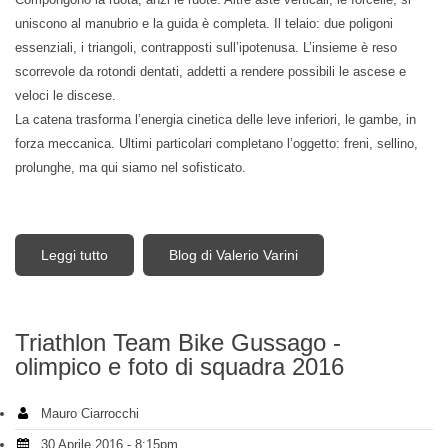
uniscono al manubrio e la guida è completa. Il telaio: due poligoni
essenziali, i triangoli, contrapposti sull’ipotenusa. L’insieme è reso
scorrevole da rotondi dentati, addetti a rendere possibili le ascese e
veloci le discese.
La catena trasforma l’energia cinetica delle leve inferiori, le gambe, in
forza meccanica. Ultimi particolari completano l’oggetto: freni, sellino,
prolunghe, ma qui siamo nel sofisticato.
Leggi tutto
su La bicicletta per noi del dttri, Spiegarla è capirla,
Blog di Valerio Varini
raccontarla è conoscerla
Triathlon Team Bike Gussago -
olimpico e foto di squadra 2016
Mauro Ciarrocchi
30 Aprile 2016 - 8:15pm