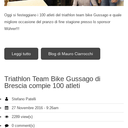
Oggi si festeggiano i 100 atleti del triathlon team bike Gussago e quale
migliore occasione del pranzo di fine stagione presso lo sponsor
Wührer!!!
Leggi tutto
su La carica dei 100 - alla Wührer per festeggiare
Blog di Mauro Ciarrocchi
la stagione 2016
Triathlon Team Bike Gussago di
Brescia compie 100 atleti
Stefano Patelli
27 Novembre 2016 - 9:26am
2289 view(s)
0 comment(s)