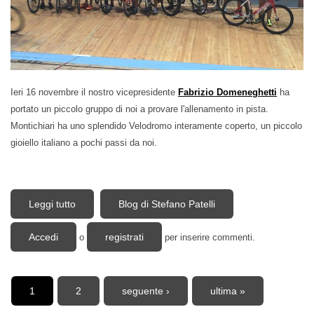
Ieri 16 novembre il nostro vicepresidente
Fabrizio Domeneghetti
ha
portato un piccolo gruppo di noi a provare l'allenamento in pista.
Montichiari ha uno splendido Velodromo interamente coperto, un piccolo
gioiello italiano a pochi passi da noi.
Leggi tutto
su Allenamento Triathlon al Velodromo di
Blog di Stefano Patelli
Montichiari
Accedi
registrati
o
per inserire commenti.
Pagine
1
2
seguente ›
ultima »