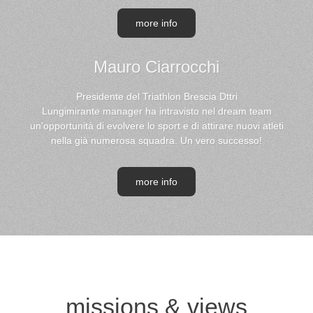
more info
Mauro Ciarrocchi
Presidente del Triathlon Brescia Dttri
Lungimirante manager ha intravisto nel dream team
un'opportunità di evolvere lo sport e di attirare nuovi atleti
nella già numerosa squadra. Un vero successo!
more info
missions & views