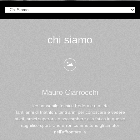
chi siamo
Mauro Ciarrocchi
Responsabile tecnico Federale e atleta
Tanti anni di triathlon, tanti anni per conoscere e vedere
atleti, amici superarsi o soccombere alla fatica in questo
magnifico sport. Che errori commettono gli amatori
nell'affrontare la