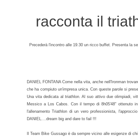
racconta il tria
Precederà l'incontro alle 19.30 un ricco buffet. Presenta la
DANIEL FONTANA Come nella vita, anche nell'Ironman trovare scu
che ha compiuto un'impresa unica. Con queste parole si pre
Una vita dedicata al triathlon. Al suo attivo due olimpiadi, v
Messico a Los Cabos. Con il tempo di 8h05'48" ottenuto in F
l'allenamento Triathlon di un vero professionista, l'approcc
DANIEL....dream big and dare to fail !!!
Il Team Bike Gussago è da sempre vicino alle esigenze di chi fa