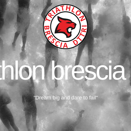
thlon brescia 
"Dream big and dare to fail"