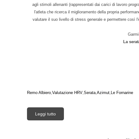
agli stimoli allenanti (rappresentati dai carici di lavoro pro
l'atleta che ricerca il miglioramento della propria performan
valutare il suo livello di stress generale e permettere cos
Garmin
La serat
Remo Albiero
Valutazione HRV
Serata
Azimut
Le Fornarine
Leggi tutto
su Serata DTTRI, Valutazione variabilità 