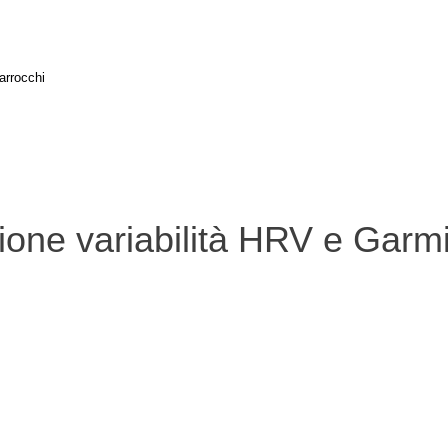
arrocchi
o Sprint all'Ironman passando per le Olimpiadi
one variabilità HRV e Garmi