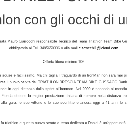
thlon con gli occhi di 
 serata Mauro Ciarrocchi responsabile Tecnico del Team Triathlon Team Bike Gus
obbligatoria al Tel. 3495659336 o alla mail
ciarrocchi1@icloud.com
Offerta libera minimo 10€
se è facilissimo. Ma chi taglia il traguardo di un IronMan non sarà mai più 
senta il nuovo ospite del TRIATHLON BRESCIA TEAM BIKE GUSSAGO Daniel Fon
ittorie in ogni distanza dallo sprint all'ironman. Nel 2009 è secondo al mond
lorida detiene la miglior prestazione italiana di sempre nella distanza i
io alla gara, le sue vittorie e le sue sconfitte e ancora oggi a 41 anni l
 triathlon e questa nuova serata a tema dedicata a Daniel è un'opportunità per