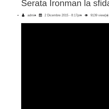
Serata Ironman la sfid
admin
2 Dicembre 2015 - 8:17pm
9139 view(s)