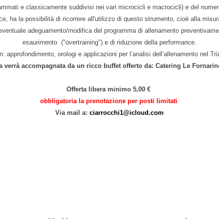
grammati e classicamente suddivisi nei vari microcicli e macrocicli) e del numer
ce, ha la possibilità di ricorrere all'utilizzo di questo strumento, cioè alla mi
ì l'eventuale adeguamento/modifica del programma di allenamento preventivament
esaurimento ("overtraining") e di riduzione della performance.
: approfondimento, orologi e applicazioni per l’analisi dell’allenamento nel Tr
a verrà accompagnata da un ricco buffet offerto da: Catering Le Fornarin
Offerta libera minimo 5,00 €
obbligatoria la prenotazione per posti limitati
Via mail a:
ciarrocchi1@icloud.com
HRV e Garmin analisi e approfondimenti