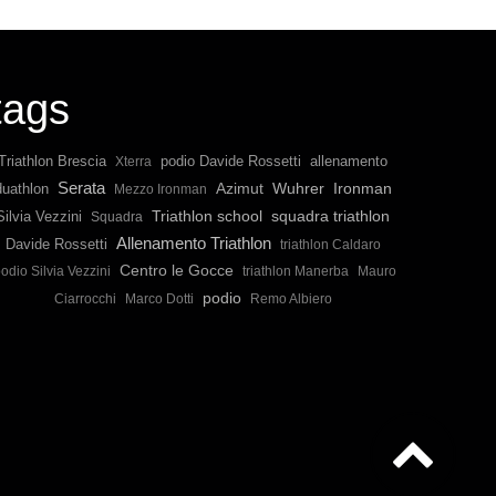
tags
Triathlon Brescia
podio Davide Rossetti
allenamento
Xterra
Serata
Wuhrer
Ironman
duathlon
Azimut
Mezzo Ironman
Triathlon school
squadra triathlon
Silvia Vezzini
Squadra
Allenamento Triathlon
Davide Rossetti
triathlon Caldaro
Centro le Gocce
odio Silvia Vezzini
triathlon Manerba
Mauro
podio
Ciarrocchi
Marco Dotti
Remo Albiero