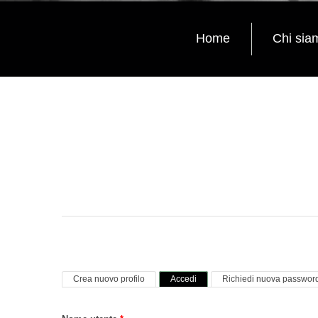
Home
Chi sia
Schede primarie
(scheda attiva)
Crea nuovo profilo
Accedi
Richiedi nuova passwor