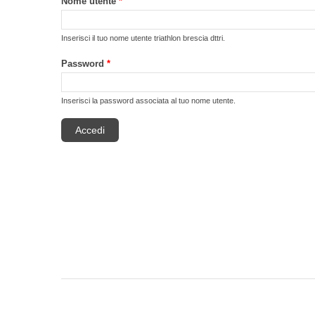
Nome utente
*
Inserisci il tuo nome utente triathlon brescia dttri.
Password
*
Inserisci la password associata al tuo nome utente.