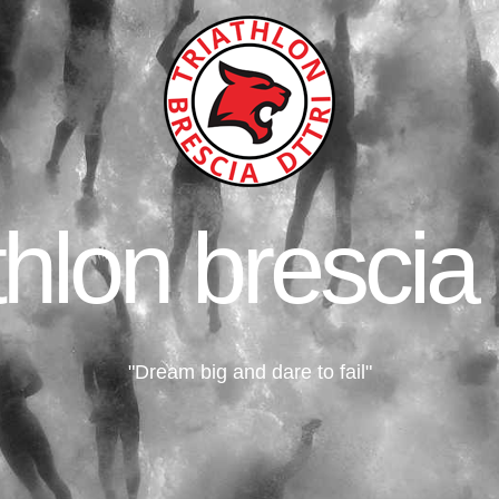
thlon brescia 
"Dream big and dare to fail"