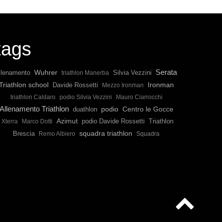
tags
Serata
Wuhrer
llenamento
Silvia Vezzini
triathlon Manerba
Triathlon school
Ironman
Davide Rossetti
Mezzo Ironman
triathlon Caldaro
podio Silvia Vezzini
Mauro Ciarrocchi
Allenamento Triathlon
podio
duathlon
Centro le Gocce
Azimut
podio Davide Rossetti
Triathlon
Xterra
Marco Dotti
squadra triathlon
Brescia
Remo Albiero
Squadra