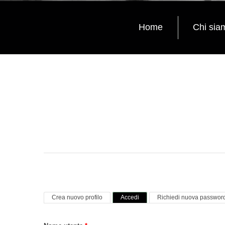
Home
Chi sia
Schede primarie
(scheda attiva)
Crea nuovo profilo
Accedi
Richiedi nuova passwor