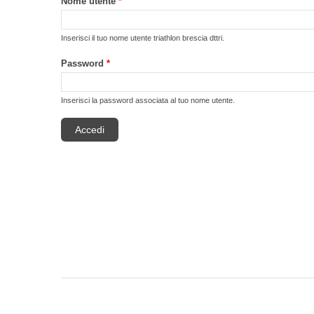
Nome utente
*
Inserisci il tuo nome utente triathlon brescia dttri.
Password
*
Inserisci la password associata al tuo nome utente.