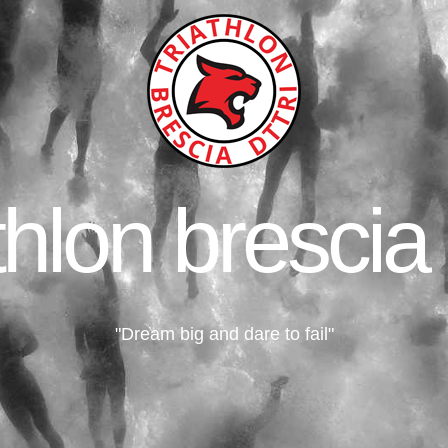
thlon brescia 
"Dream big and dare to fail"