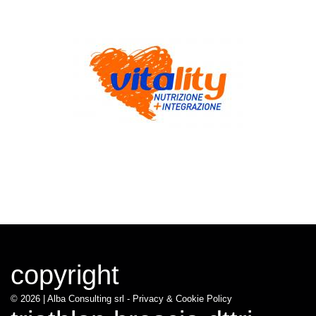
copyright
© 2026 |
Alba Consulting srl - Privacy & Cookie Policy