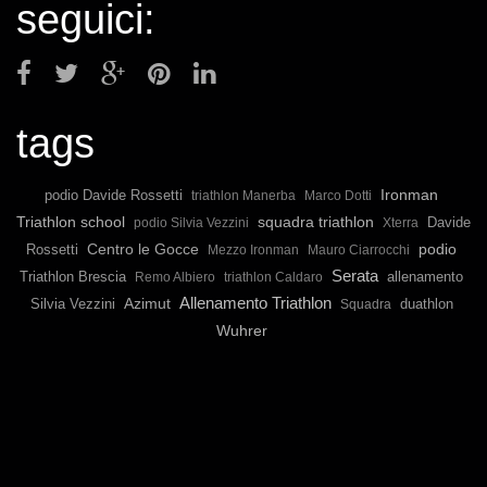
seguici:
tags
Ironman
podio Davide Rossetti
triathlon Manerba
Marco Dotti
Triathlon school
squadra triathlon
Davide
podio Silvia Vezzini
Xterra
podio
Rossetti
Centro le Gocce
Mezzo Ironman
Mauro Ciarrocchi
Serata
Triathlon Brescia
allenamento
Remo Albiero
triathlon Caldaro
Allenamento Triathlon
Silvia Vezzini
Azimut
duathlon
Squadra
Wuhrer