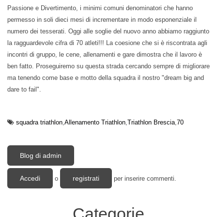
Passione e Divertimento, i minimi comuni denominatori che hanno
permesso in soli dieci mesi di incrementare in modo esponenziale il
numero dei tesserati. Oggi alle soglie del nuovo anno abbiamo raggiunto
la ragguardevole cifra di 70 atleti!!! La coesione che si è riscontrata agli
incontri di gruppo, le cene, allenamenti e gare dimostra che il lavoro è
ben fatto. Proseguiremo su questa strada cercando sempre di migliorare
ma tenendo come base e motto della squadra il nostro "dream big and
dare to fail".
squadra triathlon
Allenamento Triathlon
Triathlon Brescia
70
Blog di admin
Accedi
registrati
o
per inserire commenti.
Categorie