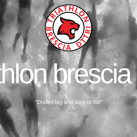
thlon brescia 
"Dream big and dare to fail"