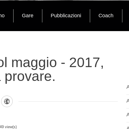
mo
Gare
Pubblicazioni
Coach
ol maggio - 2017,
a provare.
A
A
A
9 view(s)
A