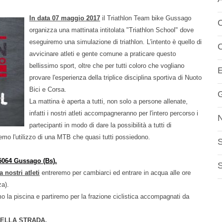
In data 07 maggio 2017
il Triathlon Team bike Gussago
C
organizza una mattinata intitolata "Triathlon School" dove
eseguiremo una simulazione di triathlon. L'intento è quello di
avvicinare atleti e gente comune a praticare questo
bellissimo sport, oltre che per tutti coloro che vogliano
provare l'esperienza della triplice disciplina sportiva di Nuoto
Bici e Corsa.
La mattina è aperta a tutti, non solo a persone allenate,
infatti i nostri atleti accompagneranno per l'intero percorso i
partecipanti in modo di dare la possibilità a tutti di
emo l'utilizzo di una MTB che quasi tutti possiedono.
S
25064 Gussago (Bs).
 nostri atleti
entreremo per cambiarci ed entrare in acqua alle ore
za).
o la piscina e partiremo per la frazione ciclistica accompagnati da
DELLA STRADA.