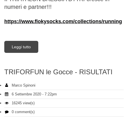
numeri e partner!!!
https://www.flokysocks.com/collections/running
Leggi tutto
su La calza Biomeccanica FLOCKY entra a far
parte degli sponsor di squadra
TRIFORFUN le Gocce - RISULTATI
Marco Spinoni
6 Settembre 2020 - 7:22pm
16245 view(s)
0 comment(s)