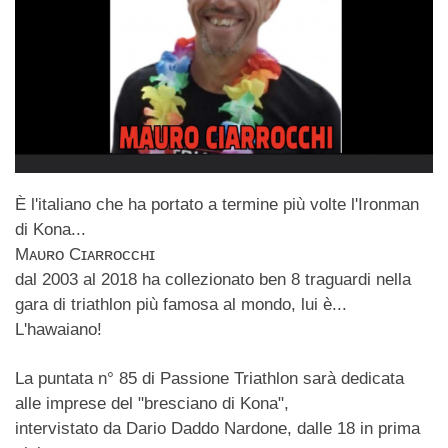
È l'italiano che ha portato a termine più volte l'Ironman
di Kona...
Mᴀᴜʀᴏ Cɪᴀʀʀᴏᴄᴄʜɪ
dal 2003 al 2018 ha collezionato ben 8 traguardi nella
gara di triathlon più famosa al mondo, lui è...
L'hawaiano!
La puntata n° 85 di Passione Triathlon sarà dedicata
alle imprese del "bresciano di Kona",
intervistato da Dario Daddo Nardone, dalle 18 in prima