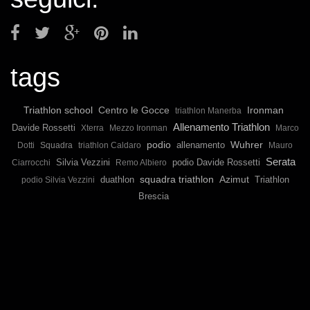
tags
Triathlon school
Ironman
Centro le Gocce
triathlon Manerba
Allenamento Triathlon
Davide Rossetti
Xterra
Mezzo Ironman
Marco
podio
Wuhrer
allenamento
Dotti
Squadra
triathlon Caldaro
Mauro
Serata
Silvia Vezzini
podio Davide Rossetti
Ciarrocchi
Remo Albiero
squadra triathlon
duathlon
Azimut
Triathlon
podio Silvia Vezzini
Brescia