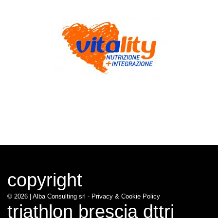
copyright
© 2026 |
Alba Consulting srl - Privacy & Cookie Policy
triathlon brescia dttri