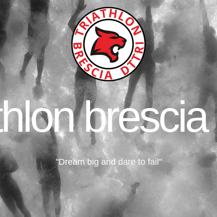
thlon brescia 
"Dream big and dare to fail"