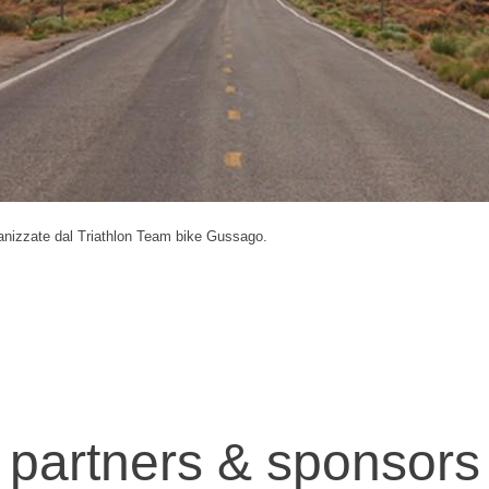
ganizzate dal Triathlon Team bike Gussago.
alsesia, dalla RAAM all'Aconcagua
partners & sponsors