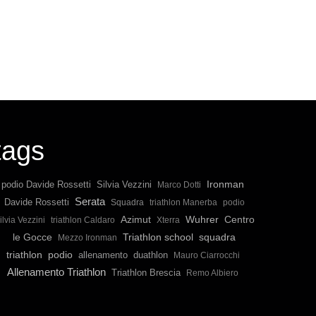
tags
Ironman
podio Davide Rossetti
Silvia Vezzini
Marco Dotti
Serata
Davide Rossetti
Squadra
triathlon Manerba
podio
Wuhrer
Azimut
Centro
ilvia Vezzini
triathlon Caldaro
Xterra
Triathlon school
squadra
le Gocce
Mezzo Ironman
triathlon
podio
allenamento
duathlon
Mauro Ciarrocchi
Allenamento Triathlon
Triathlon Brescia
Remo Albiero