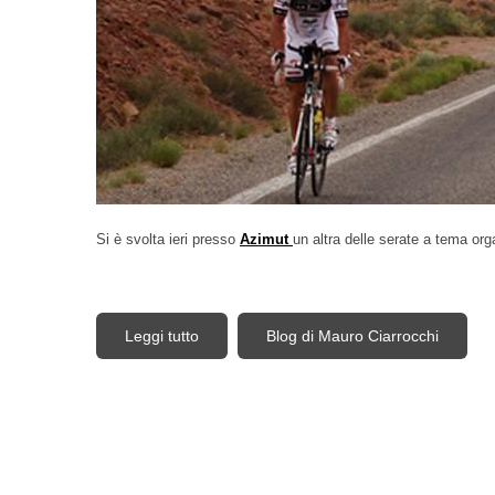
Si è svolta ieri presso
Azimut
un altra delle serate a tema or
Leggi tutto
su Un grazie all'amico senza limiti Nico V
Blog di Mauro Ciarrocchi