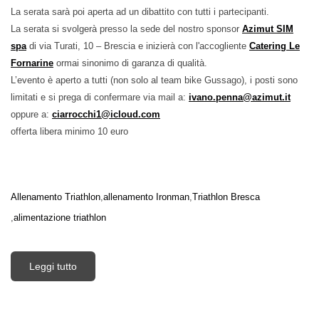
La serata sarà poi aperta ad un dibattito con tutti i partecipanti.
La serata si svolgerà presso la sede del nostro sponsor
Azimut SIM
spa
di via Turati, 10 – Brescia e inizierà con l'accogliente
Catering Le
Fornarine
ormai sinonimo di garanza di qualità.
L’evento è
aperto a tutti (non solo al team bike Gussago)
, i posti sono
limitati e si prega di confermare via mail a:
ivano.penna@azimut.it
oppure a:
ciarrocchi1@icloud.com
offerta libera minimo 10 euro
Allenamento Triathlon
allenamento Ironman
Triathlon Bresca
alimentazione triathlon
Leggi tutto
su Nuova data martedì 01/12/2015 ore 20:00
Serata "Ironman la sfida possibile"