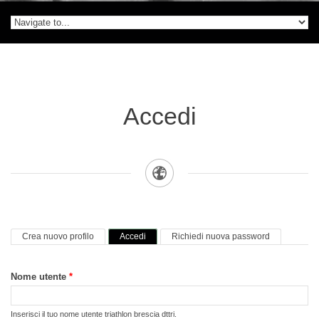
Accedi
Schede primarie
(scheda attiva)
Crea nuovo profilo
Accedi
Richiedi nuova password
Nome utente
*
Inserisci il tuo nome utente triathlon brescia dttri.